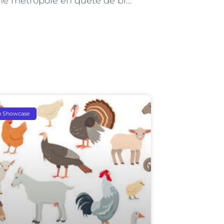
Paris, une métropole en quête de bienveillance : le rôle des Auxiliaires de vie sociale
p Showcase