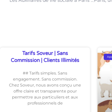
Les Auxiliaires de vie sociale à Paris : des facilitateurs du maintien de l’autonomie des seniors
Découvrez Également
Tarifs Soveur | Sans
Ap
Commission | Clients Illimités
## Tarifs simples. Sans
engagement. Sans commission.
Chez Soveur, nous avons conçu une
offre claire et transparente pour
permettre aux particuliers et aux
professionnels de