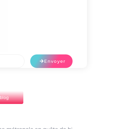
Envoyer
 blog
NEXT