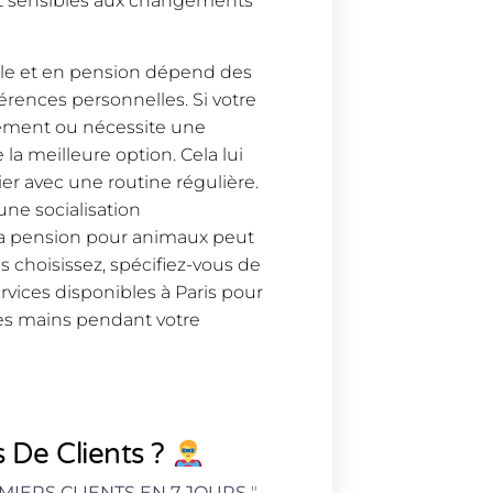
ont sensibles aux changements
cile et en pension dépend des
érences personnelles. Si votre
ement ou nécessite une
 la meilleure option. Cela lui
r avec une routine régulière.
 une socialisation
la pension pour animaux peut
s choisissez, spécifiez-vous de
rvices disponibles à Paris pour
es mains pendant votre
 De Clients ?
MIERS CLIENTS EN 7 JOURS
"