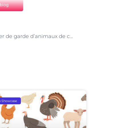
 blog
NEXT
Le métier de garde d’animaux de compagnie à Paris : un choix de carrière enrichissant
p Showcase