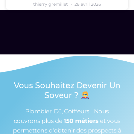
thierry gremillet
28 avril 2026
Vous Souhaitez Devenir Un
Soveur
?
Plombier, DJ, Coiffeurs... Nous
couvrons plus de
150 métiers
et vous
permettons d'obtenir des prospects à