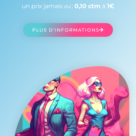
un prix jamais vu :
0,10 ctm
à
1€
PLUS D'INFORMATIONS