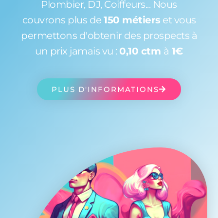
Plombier, DJ, Coiffeurs... Nous
couvrons plus de
150 métiers
et vous
permettons d'obtenir des prospects à
un prix jamais vu :
0,10 ctm
à
1€
PLUS D'INFORMATIONS