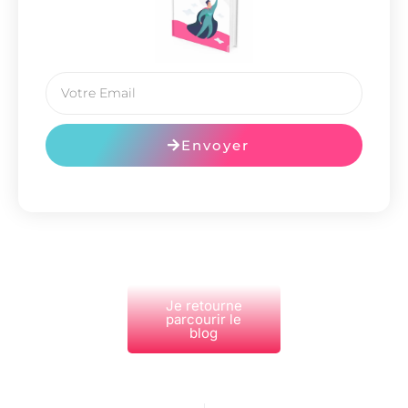
Envoyer
Je retourne
parcourir le
blog