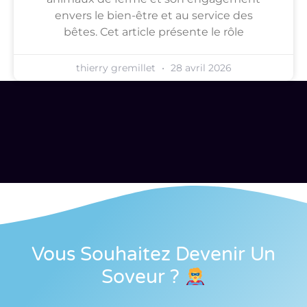
envers le bien-être et au service des
bêtes. Cet article présente le rôle
thierry gremillet
28 avril 2026
Vous Souhaitez Devenir Un
Soveur
?