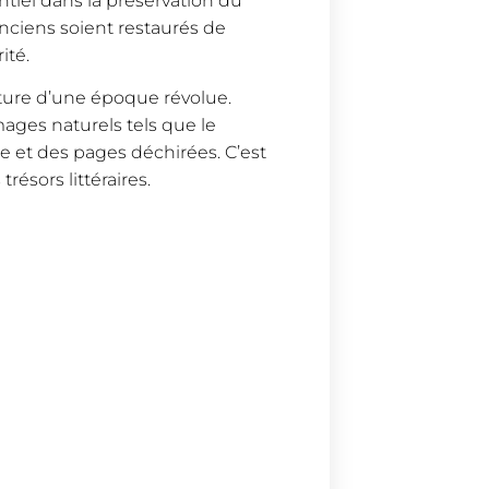
entiel dans la préservation du
 anciens soient restaurés de
ité.
ulture d’une époque révolue.
ages naturels tels que le
re et des pages déchirées. C’est
résors littéraires.