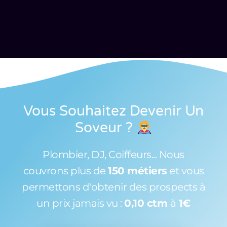
Vous Souhaitez Devenir Un
Soveur
?
Plombier, DJ, Coiffeurs... Nous
couvrons plus de
150 métiers
et vous
permettons d'obtenir des prospects à
un prix jamais vu :
0,10 ctm
à
1€