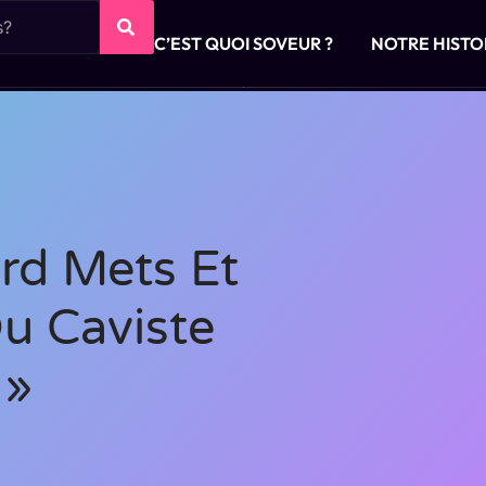
C’EST QUOI SOVEUR ?
NOTRE HISTO
ord Mets Et
Du Caviste
 »