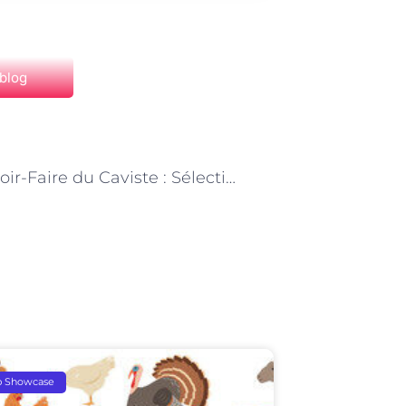
 blog
NEXT
« Le Savoir-Faire du Caviste : Sélection et Conservation des Vins à Paris »
p Showcase