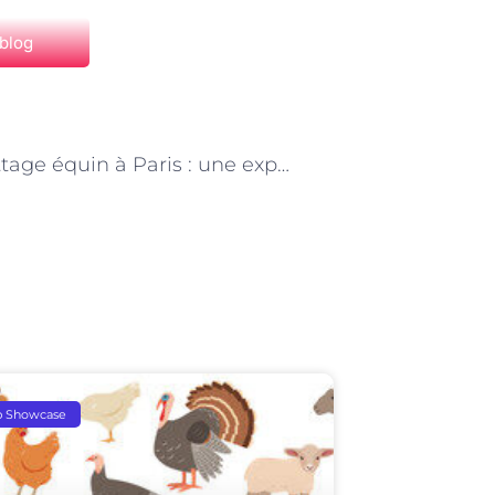
 blog
NEXT
Le toilettage équin à Paris : une expertise au service des champions
p Showcase