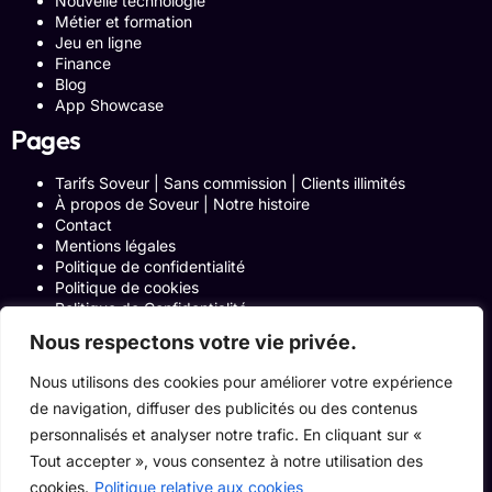
Nouvelle technologie
Métier et formation
Jeu en ligne
Finance
Blog
App Showcase
Pages
Tarifs Soveur | Sans commission | Clients illimités
À propos de Soveur | Notre histoire
Contact
Mentions légales
Politique de confidentialité
Politique de cookies
Politique de Confidentialité
Formulaire de contact
Nous respectons votre vie privée.
Blog
Notre histoire
Nous utilisons des cookies pour améliorer votre expérience
Programme Affiliation
de navigation, diffuser des publicités ou des contenus
Conditions générales d’utilisation
ACCUEIL
personnalisés et analyser notre trafic. En cliquant sur «
Onglets Zone Affilié
Tout accepter », vous consentez à notre utilisation des
Le Blog
cookies.
Politique relative aux cookies