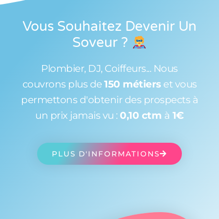
Vous Souhaitez Devenir Un
Soveur
?
Plombier, DJ, Coiffeurs... Nous
couvrons plus de
150 métiers
et vous
permettons d'obtenir des prospects à
un prix jamais vu :
0,10 ctm
à
1€
PLUS D'INFORMATIONS