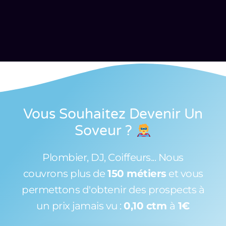
Vous Souhaitez Devenir Un
Soveur
?
Plombier, DJ, Coiffeurs... Nous
couvrons plus de
150 métiers
et vous
permettons d'obtenir des prospects à
un prix jamais vu :
0,10 ctm
à
1€