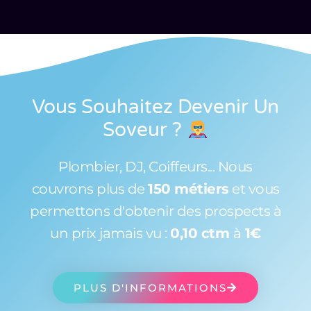
Vous Souhaitez Devenir Un
Soveur
?
Plombier, DJ, Coiffeurs... Nous
couvrons plus de
150 métiers
et vous
permettons d'obtenir des prospects à
un prix jamais vu :
0,10 ctm
à
1€
PLUS D'INFORMATIONS