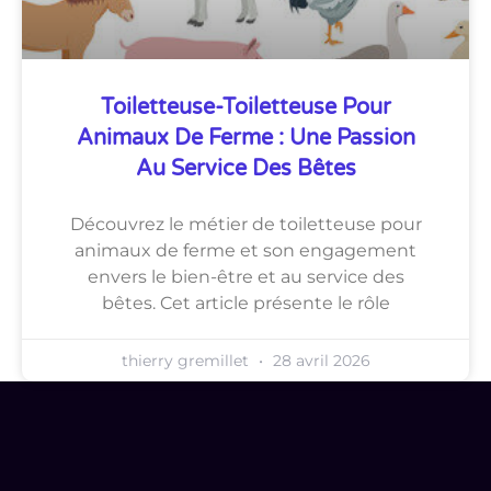
Toiletteuse-Toiletteuse Pour
Animaux De Ferme : Une Passion
Au Service Des Bêtes
Découvrez le métier de toiletteuse pour
animaux de ferme et son engagement
envers le bien-être et au service des
bêtes. Cet article présente le rôle
thierry gremillet
28 avril 2026