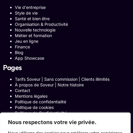
Vie d'entreprise
Style de vie
Santé et bien être
Organisation & Productivité
Nouvelle technologie
Métier et formation
Jeu en ligne
Finance
Blog
App Showcase
Pages
Tarifs Soveur | Sans commission | Clients illimités
À propos de Soveur | Notre histoire
Contact
Mentions légales
Politique de confidentialité
Politique de cookies
Politique de Confidentialité
Formulaire de contact
Nous respectons votre vie privée.
Blog
Notre histoire
Nous utilisons des cookies pour améliorer votre expérience