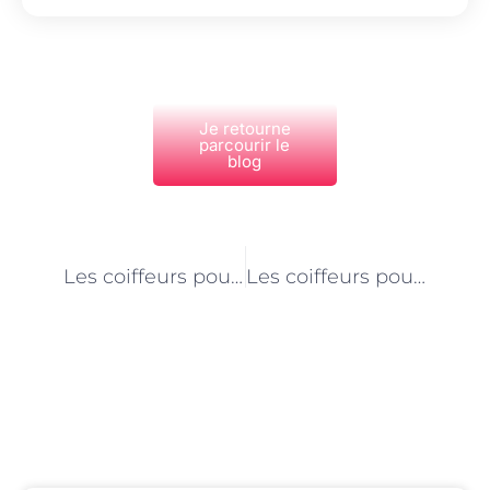
Je retourne
parcourir le
blog
PRÉCÉDENT
NEXT
Les coiffeurs pour cheveux blancs à Paris
Les coiffeurs pour cheveux ternes à Paris
Découvrez Également