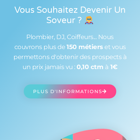
Vous Souhaitez Devenir Un
Soveur
?
Plombier, DJ, Coiffeurs... Nous
couvrons plus de
150 métiers
et vous
permettons d'obtenir des prospects à
un prix jamais vu :
0,10 ctm
à
1€
PLUS D'INFORMATIONS