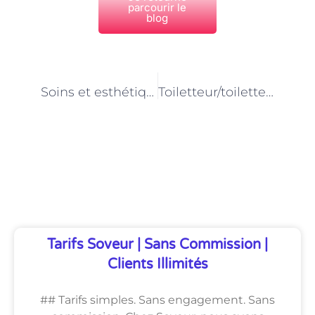
parcourir le
blog
PRÉCÉDENT
NEXT
Soins et esthétique équin : les compétences du toiletteur/toiletteuse à Paris
Toiletteur/toiletteuse pour chevaux à Paris : un métier alliant savoir-faire et passion
Découvrez Également
Tarifs Soveur | Sans Commission |
Clients Illimités
## Tarifs simples. Sans engagement. Sans