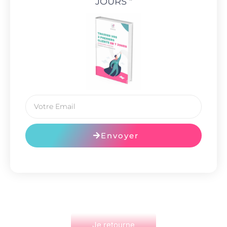
JOURS
"
Envoyer
Je retourne