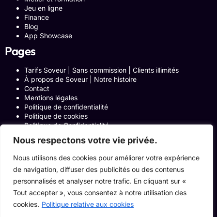
Jeu en ligne
Finance
Blog
App Showcase
Pages
Tarifs Soveur | Sans commission | Clients illimités
À propos de Soveur | Notre histoire
Contact
Mentions légales
Politique de confidentialité
Politique de cookies
Politique de Confidentialité
Formulaire de contact
Nous respectons votre vie privée.
Blog
Notre histoire
Nous utilisons des cookies pour améliorer votre expérience
Programme Affiliation
de navigation, diffuser des publicités ou des contenus
Conditions générales d’utilisation
ACCUEIL
personnalisés et analyser notre trafic. En cliquant sur «
Onglets Zone Affilié
Tout accepter », vous consentez à notre utilisation des
Le Blog
cookies.
Politique relative aux cookies
Devenir pro