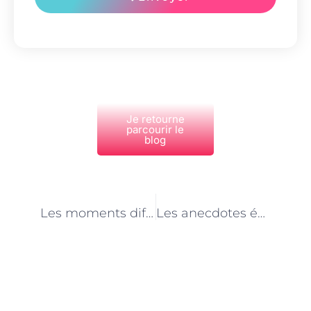
Je retourne
parcourir le
blog
PRÉCÉDENT
NEXT
Les moments difficiles du métier d’agent animalier en refuge à Paris : faire face à la détresse animale
Les anecdotes émouvantes des agents animaliers en refuge à Paris : des histoires de sauvetage inspirantes
Découvrez Également