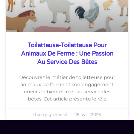
Toiletteuse-Toiletteuse Pour
Animaux De Ferme : Une Passion
Au Service Des Bêtes
Découvrez le métier de toiletteuse pour
animaux de ferme et son engagement
envers le bien-être et au service des
bêtes. Cet article présente le rôle
thierry gremillet
28 avril 2026