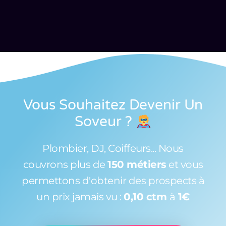
Vous Souhaitez Devenir Un
Soveur
?
Plombier, DJ, Coiffeurs... Nous
couvrons plus de
150 métiers
et vous
permettons d'obtenir des prospects à
un prix jamais vu :
0,10 ctm
à
1€