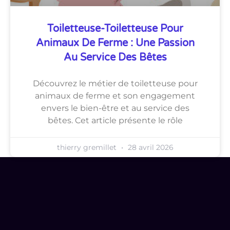
Toiletteuse-Toiletteuse Pour
Animaux De Ferme : Une Passion
Au Service Des Bêtes
Découvrez le métier de toiletteuse pour
animaux de ferme et son engagement
envers le bien-être et au service des
bêtes. Cet article présente le rôle
thierry gremillet
28 avril 2026