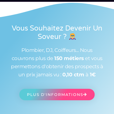
Vous Souhaitez Devenir Un
Soveur
?
Plombier, DJ, Coiffeurs... Nous
couvrons plus de
150 métiers
et vous
permettons d'obtenir des prospects à
un prix jamais vu :
0,10 ctm
à
1€
PLUS D'INFORMATIONS