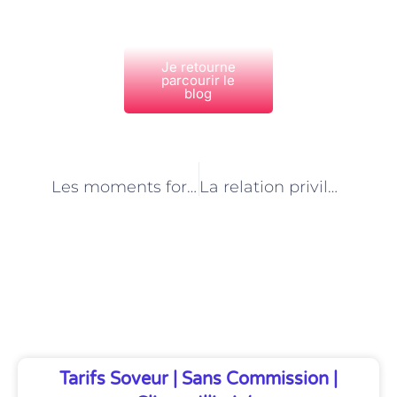
Je retourne
parcourir le
blog
PRÉCÉDENT
NEXT
Les moments forts de la journée d’un agent animalier en refuge à Paris
La relation privilégiée entre les agents animaliers et les animaux en refuge à Paris
Découvrez Également
Tarifs Soveur | Sans Commission |