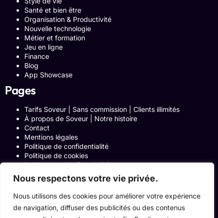
Style de vie
Santé et bien être
Organisation & Productivité
Nouvelle technologie
Métier et formation
Jeu en ligne
Finance
Blog
App Showcase
Pages
Tarifs Soveur | Sans commission | Clients illimités
À propos de Soveur | Notre histoire
Contact
Mentions légales
Politique de confidentialité
Politique de cookies
Politique de Confidentialité
Formulaire de contact
Nous respectons votre vie privée.
Blog
Notre histoire
Nous utilisons des cookies pour améliorer votre expérience
Programme Affiliation
de navigation, diffuser des publicités ou des contenus
Conditions générales d’utilisation