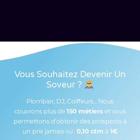
Vous Souhaitez Devenir Un
Soveur
?
Plombier, DJ, Coiffeurs... Nous
couvrons plus de
150 métiers
et vous
permettons d'obtenir des prospects à
un prix jamais vu :
0,10 ctm
à
1€