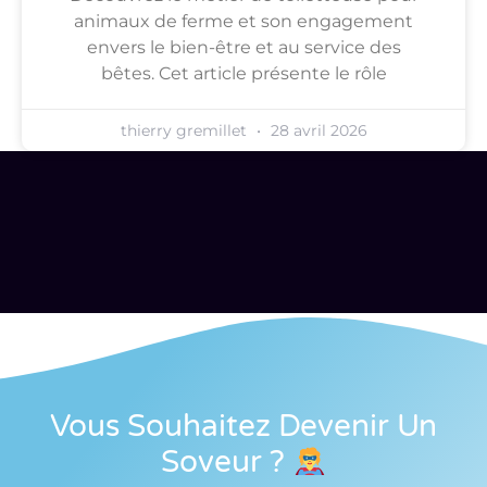
animaux de ferme et son engagement
envers le bien-être et au service des
bêtes. Cet article présente le rôle
thierry gremillet
28 avril 2026
Vous Souhaitez Devenir Un
Soveur
?