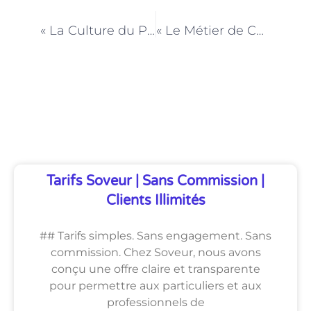
PRÉCÉDENT
NEXT
« La Culture du Pourboire : Réflexions des Barmans sur la Reconnaissance Financière »
« Le Métier de Caviste à Paris : Au Cœur de la Culture Vinicole »
Découvrez Également
Tarifs Soveur | Sans Commission |
Clients Illimités
## Tarifs simples. Sans engagement. Sans
commission. Chez Soveur, nous avons
conçu une offre claire et transparente
pour permettre aux particuliers et aux
professionnels de