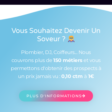
Vous Souhaitez Devenir Un
Soveur
?
Plombier, DJ, Coiffeurs... Nous
couvrons plus de
150 métiers
et vous
permettons d'obtenir des prospects à
un prix jamais vu :
0,10 ctm
à
1€
PLUS D'INFORMATIONS