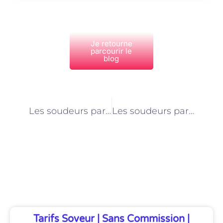
Je retourne
parcourir le
blog
PRÉCÉDENT
NEXT
Les soudeurs parisiens à l’ère de l’automatisation : quel impact sur l’emploi ?
Les soudeurs parisiens à l’épreuve de la crise sanitaire : bilan et perspectives
Découvrez Également
Tarifs Soveur | Sans Commission |