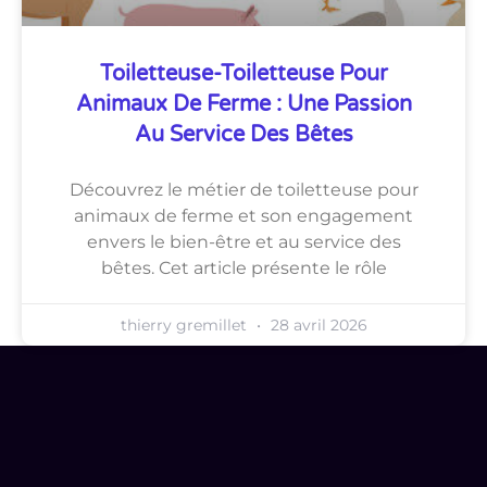
Toiletteuse-Toiletteuse Pour
Animaux De Ferme : Une Passion
Au Service Des Bêtes
Découvrez le métier de toiletteuse pour
animaux de ferme et son engagement
envers le bien-être et au service des
bêtes. Cet article présente le rôle
thierry gremillet
28 avril 2026