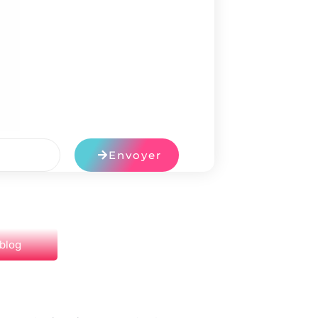
Envoyer
 blog
NEXT