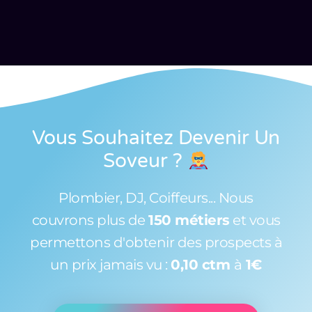
Vous Souhaitez Devenir Un
Soveur
?
Plombier, DJ, Coiffeurs... Nous
couvrons plus de
150 métiers
et vous
permettons d'obtenir des prospects à
un prix jamais vu :
0,10 ctm
à
1€