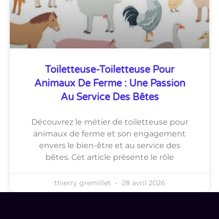
Toiletteuse-Toiletteuse Pour
Animaux De Ferme : Une Passion
Au Service Des Bêtes
Découvrez le métier de toiletteuse pour
animaux de ferme et son engagement
envers le bien-être et au service des
bêtes. Cet article présente le rôle
thierry gremillet
28 avril 2026