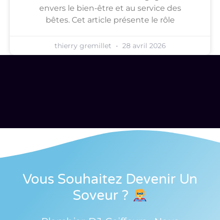
envers le bien-être et au service des
bêtes. Cet article présente le rôle
thierry gremillet
28 avril 2026
Vous Souhaitez Devenir Un
Soveur
?