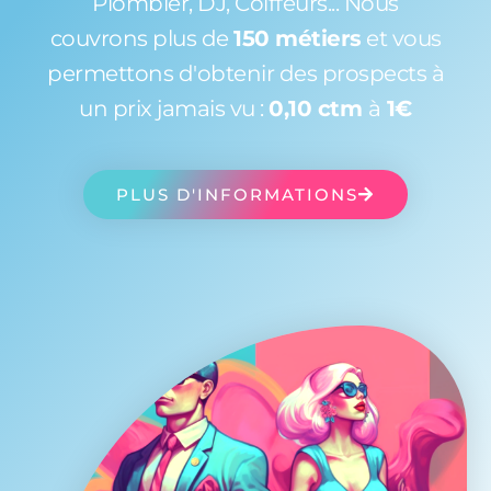
Plombier, DJ, Coiffeurs... Nous
couvrons plus de
150 métiers
et vous
permettons d'obtenir des prospects à
un prix jamais vu :
0,10 ctm
à
1€
PLUS D'INFORMATIONS