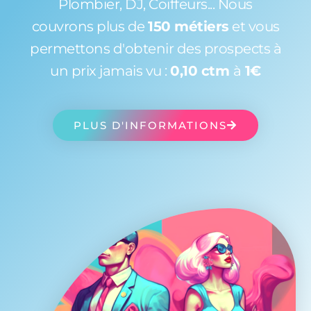
Plombier, DJ, Coiffeurs... Nous
couvrons plus de
150 métiers
et vous
permettons d'obtenir des prospects à
un prix jamais vu :
0,10 ctm
à
1€
PLUS D'INFORMATIONS