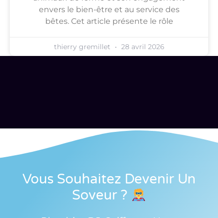
envers le bien-être et au service des
bêtes. Cet article présente le rôle
thierry gremillet
28 avril 2026
Vous Souhaitez Devenir Un
Soveur
?