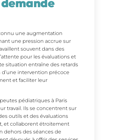
et demande
a connu une augmentation
înant une pression accrue sur
availlent souvent dans des
’attente pour les évaluations et
e situation entraîne des retards
n d’une intervention précoce
t et faciliter leur
apeutes pédiatriques à Paris
r travail. Ils se concentrent sur
es outils et des évaluations
, et collaborent étroitement
 en dehors des séances de
ent dévoués à offrir des services