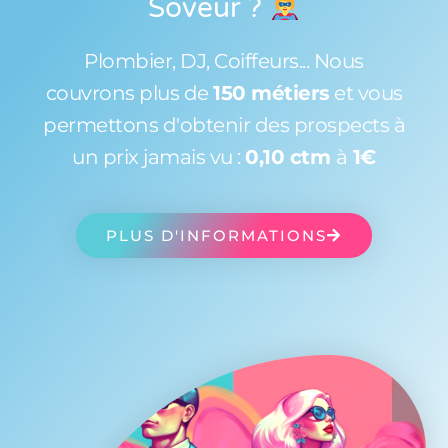
Soveur
?
Plombier, DJ, Coiffeurs... Nous
couvrons plus de
150 métiers
et vous
permettons d'obtenir des prospects à
un prix jamais vu :
0,10 ctm
à
1€
PLUS D'INFORMATIONS