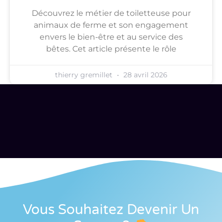
Découvrez le métier de toiletteuse pour
animaux de ferme et son engagement
envers le bien-être et au service des
bêtes. Cet article présente le rôle
thierry gremillet
28 avril 2026
Vous Souhaitez Devenir Un