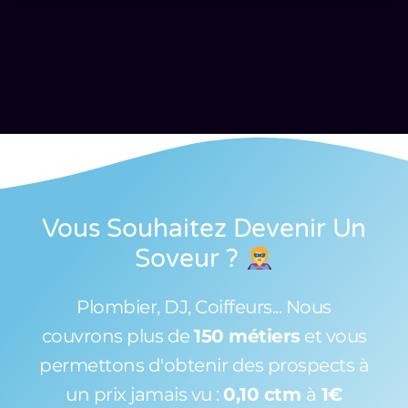
Vous Souhaitez Devenir Un
Soveur
?
Plombier, DJ, Coiffeurs... Nous
couvrons plus de
150 métiers
et vous
permettons d'obtenir des prospects à
un prix jamais vu :
0,10 ctm
à
1€