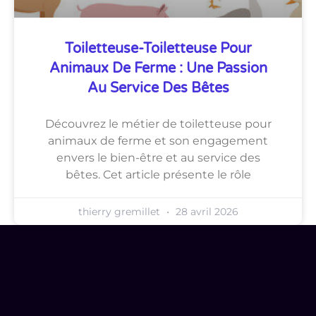
Toiletteuse-Toiletteuse Pour
Animaux De Ferme : Une Passion
Au Service Des Bêtes
Découvrez le métier de toiletteuse pour
animaux de ferme et son engagement
envers le bien-être et au service des
bêtes. Cet article présente le rôle
thierry gremillet
28 avril 2026