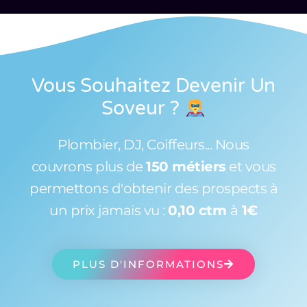
Vous Souhaitez Devenir Un
Soveur
?
Plombier, DJ, Coiffeurs... Nous
couvrons plus de
150 métiers
et vous
permettons d'obtenir des prospects à
un prix jamais vu :
0,10 ctm
à
1€
PLUS D'INFORMATIONS