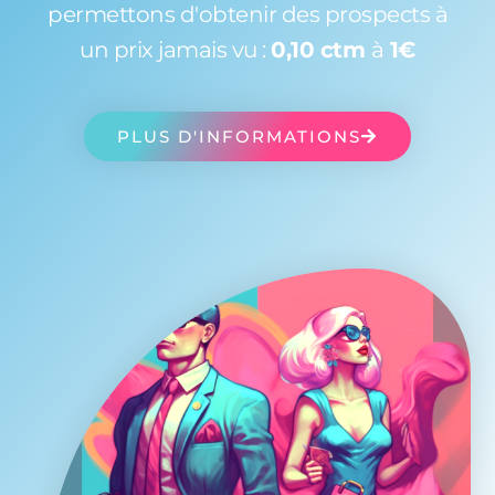
permettons d'obtenir des prospects à
un prix jamais vu :
0,10 ctm
à
1€
PLUS D'INFORMATIONS