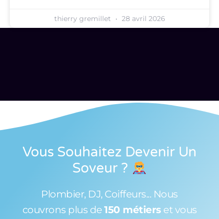
thierry gremillet
28 avril 2026
Vous Souhaitez Devenir Un
Soveur
?
Plombier, DJ, Coiffeurs... Nous
couvrons plus de
150 métiers
et vous