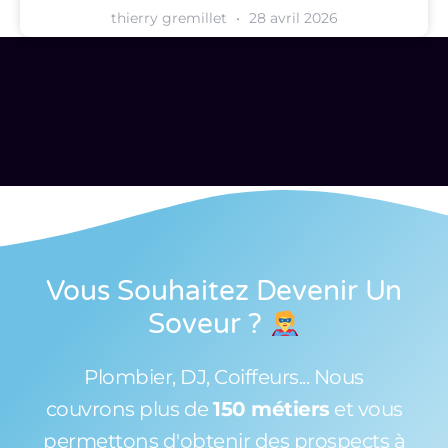
thierry gremillet
28 avril 2026
Vous Souhaitez Devenir Un
Soveur
?
Plombier, DJ, Coiffeurs... Nous
couvrons plus de
150 métiers
et vous
permettons d'obtenir des prospects à