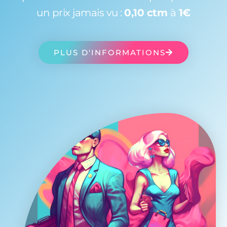
un prix jamais vu :
0,10 ctm
à
1€
PLUS D'INFORMATIONS