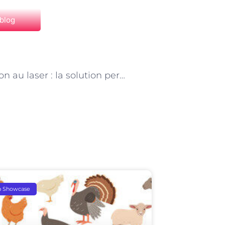
 blog
NEXT
L’épilation au laser : la solution permanente à Paris
p Showcase