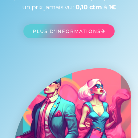
un prix jamais vu :
0,10 ctm
à
1€
PLUS D'INFORMATIONS