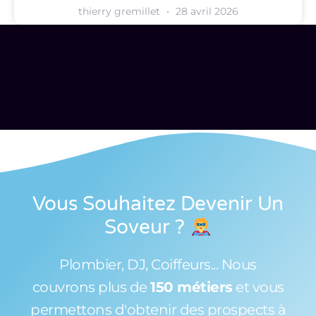
thierry gremillet
28 avril 2026
Vous Souhaitez Devenir Un
Soveur
?
Plombier, DJ, Coiffeurs... Nous
couvrons plus de
150 métiers
et vous
permettons d'obtenir des prospects à