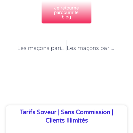
Je retourne
parcourir le
blog
PRÉCÉDENT
NEXT
Les maçons parisiens et l’art de la pierre
Les maçons parisiens : des professionnels engagés dans la qualité de l’ouvrage
Découvrez Également
Tarifs Soveur | Sans Commission |
Clients Illimités