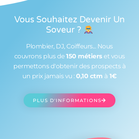
Vous Souhaitez Devenir Un
Soveur
?
Plombier, DJ, Coiffeurs... Nous
couvrons plus de
150 métiers
et vous
permettons d'obtenir des prospects à
un prix jamais vu :
0,10 ctm
à
1€
PLUS D'INFORMATIONS