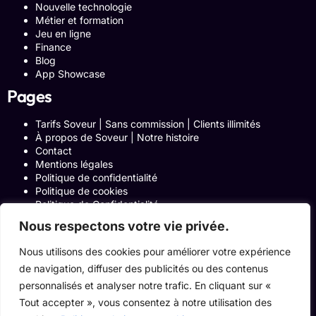
Nouvelle technologie
Métier et formation
Jeu en ligne
Finance
Blog
App Showcase
Pages
Tarifs Soveur | Sans commission | Clients illimités
À propos de Soveur | Notre histoire
Contact
Mentions légales
Politique de confidentialité
Politique de cookies
Politique de Confidentialité
Formulaire de contact
Nous respectons votre vie privée.
Blog
Notre histoire
Nous utilisons des cookies pour améliorer votre expérience
Programme Affiliation
de navigation, diffuser des publicités ou des contenus
Conditions générales d’utilisation
ACCUEIL
personnalisés et analyser notre trafic. En cliquant sur «
Onglets Zone Affilié
Tout accepter », vous consentez à notre utilisation des
Le Blog