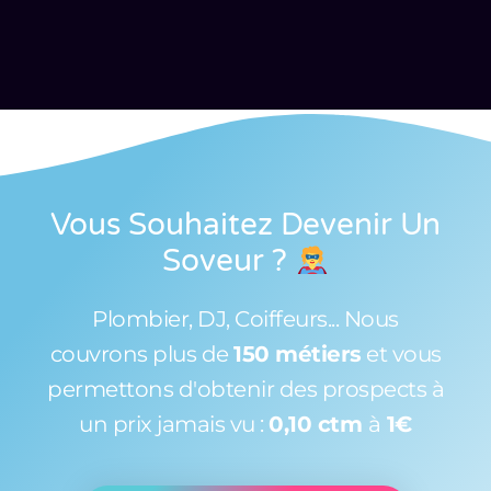
Vous Souhaitez Devenir Un
Soveur
?
Plombier, DJ, Coiffeurs... Nous
couvrons plus de
150 métiers
et vous
permettons d'obtenir des prospects à
un prix jamais vu :
0,10 ctm
à
1€