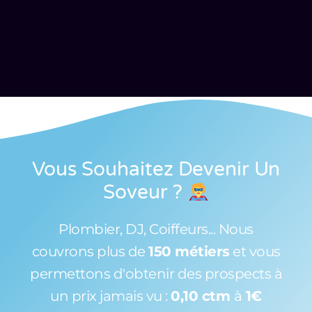
Vous Souhaitez Devenir Un
Soveur
?
Plombier, DJ, Coiffeurs... Nous
couvrons plus de
150 métiers
et vous
permettons d'obtenir des prospects à
un prix jamais vu :
0,10 ctm
à
1€