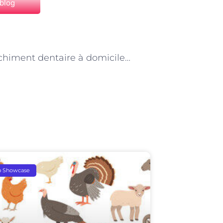
 blog
NEXT
Le blanchiment dentaire à domicile versus le blanchiment professionnel à Paris
p Showcase