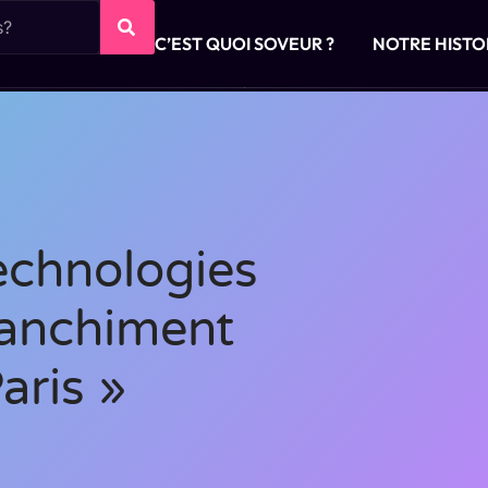
C’EST QUOI SOVEUR ?
NOTRE HISTO
echnologies
lanchiment
aris »