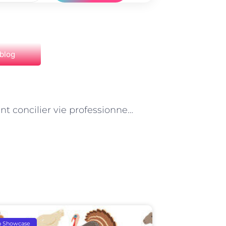
 blog
NEXT
Comment concilier vie professionnelle et personnelle en tant que développeur web à Paris
p Showcase