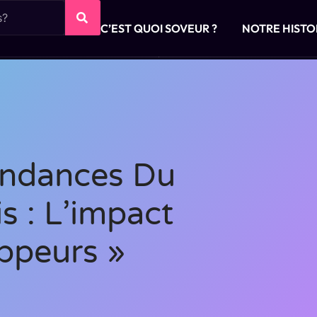
C’EST QUOI SOVEUR ?
NOTRE HISTO
endances Du
s : L’impact
ppeurs »