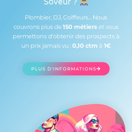
Soveur
?
Plombier, DJ, Coiffeurs... Nous
couvrons plus de
150 métiers
et vous
permettons d'obtenir des prospects à
un prix jamais vu :
0,10 ctm
à
1€
PLUS D'INFORMATIONS