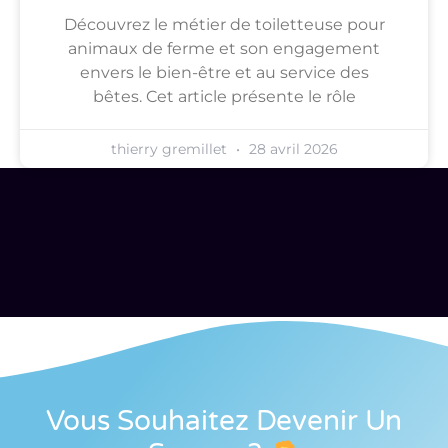
Découvrez le métier de toiletteuse pour
animaux de ferme et son engagement
envers le bien-être et au service des
bêtes. Cet article présente le rôle
thierry gremillet
28 avril 2026
Vous Souhaitez Devenir Un