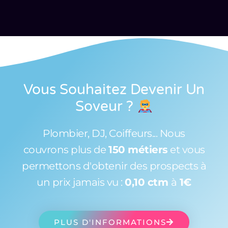
Vous Souhaitez Devenir Un
Soveur
?
Plombier, DJ, Coiffeurs... Nous
couvrons plus de
150 métiers
et vous
permettons d'obtenir des prospects à
un prix jamais vu :
0,10 ctm
à
1€
PLUS D'INFORMATIONS