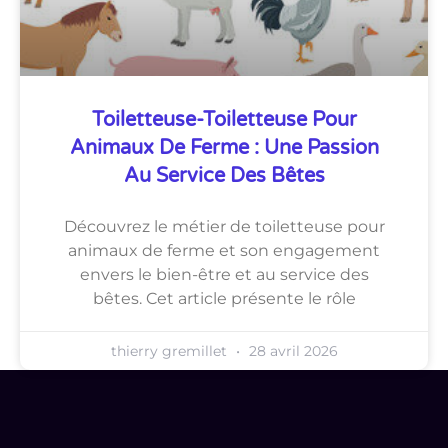
Toiletteuse-Toiletteuse Pour
Animaux De Ferme : Une Passion
Au Service Des Bêtes
Découvrez le métier de toiletteuse pour
animaux de ferme et son engagement
envers le bien-être et au service des
bêtes. Cet article présente le rôle
thierry gremillet
28 avril 2026