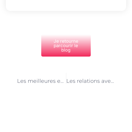
Je retourne
parcourir le
blog
PRÉCÉDENT
NEXT
Les meilleures entreprises pour les conducteurs d’engins à Paris
Les relations avec les riverains pour les conducteurs d’engin à Paris
Découvrez Également