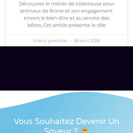
Découvrez le métier de toiletteuse pour
animaux de ferme et son engagement
envers le bien-être et au service des
bêtes. Cet article présente le rôle
thierry gremillet
28 avril 2026
Vous Souhaitez Devenir Un
Soveur
?