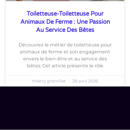
Toiletteuse-Toiletteuse Pour
Animaux De Ferme : Une Passion
Au Service Des Bêtes
Découvrez le métier de toiletteuse pour
animaux de ferme et son engagement
envers le bien-être et au service des
bêtes. Cet article présente le rôle
thierry gremillet
28 avril 2026