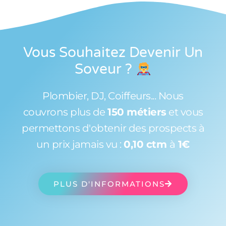
Vous Souhaitez Devenir Un
Soveur
?
Plombier, DJ, Coiffeurs... Nous
couvrons plus de
150 métiers
et vous
permettons d'obtenir des prospects à
un prix jamais vu :
0,10 ctm
à
1€
PLUS D'INFORMATIONS