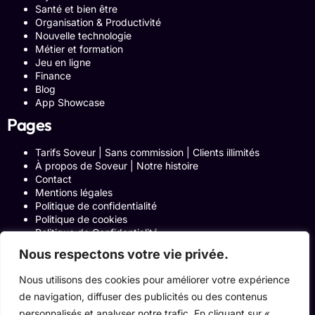
Santé et bien être
Organisation & Productivité
Nouvelle technologie
Métier et formation
Jeu en ligne
Finance
Blog
App Showcase
Pages
Tarifs Soveur | Sans commission | Clients illimités
À propos de Soveur | Notre histoire
Contact
Mentions légales
Politique de confidentialité
Politique de cookies
Politique de Confidentialité
Formulaire de contact
Nous respectons votre vie privée.
Blog
Notre histoire
Nous utilisons des cookies pour améliorer votre expérience
Programme Affiliation
de navigation, diffuser des publicités ou des contenus
Conditions générales d’utilisation
ACCUEIL
personnalisés et analyser notre trafic. En cliquant sur «