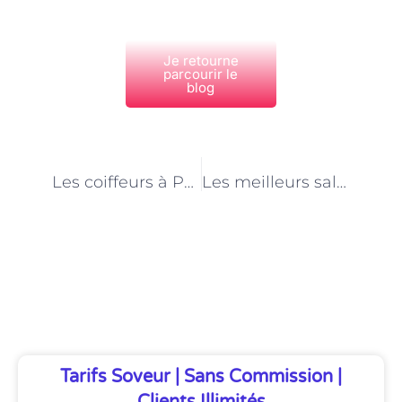
Je retourne
parcourir le
blog
PRÉCÉDENT
NEXT
Les coiffeurs à Paris qui ont fait sensation
Les meilleurs salons de coiffure à Paris
Découvrez Également
Tarifs Soveur | Sans Commission |