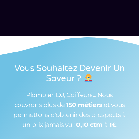
Vous Souhaitez Devenir Un
Soveur
?
Plombier, DJ, Coiffeurs... Nous
couvrons plus de
150 métiers
et vous
permettons d'obtenir des prospects à
un prix jamais vu :
0,10 ctm
à
1€