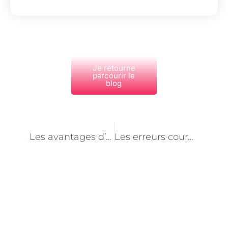
Je retourne
parcourir le
blog
PRÉCÉDENT
NEXT
Les avantages d’embaucher un carreleur professionnel à Paris
Les erreurs courantes à éviter lors de la pose de carrelage à Paris
Découvrez Également