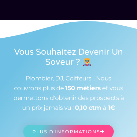
Vous Souhaitez Devenir Un
Soveur
?
Plombier, DJ, Coiffeurs... Nous
couvrons plus de
150 métiers
et vous
permettons d'obtenir des prospects à
un prix jamais vu :
0,10 ctm
à
1€
PLUS D'INFORMATIONS