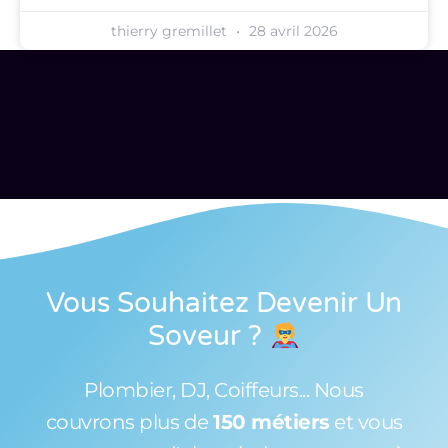
thierry gremillet
28 avril 2026
Vous Souhaitez Devenir Un
Soveur
?
Plombier, DJ, Coiffeurs... Nous
couvrons plus de
150 métiers
et vous