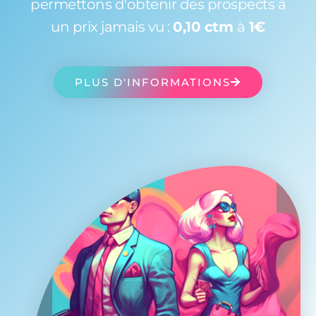
permettons d'obtenir des prospects à
un prix jamais vu :
0,10 ctm
à
1€
PLUS D'INFORMATIONS