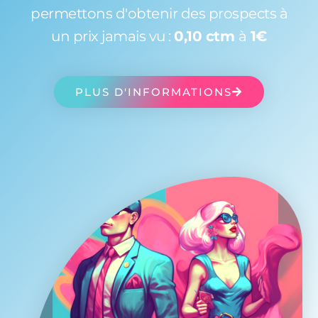
permettons d'obtenir des prospects à
un prix jamais vu :
0,10 ctm
à
1€
PLUS D'INFORMATIONS