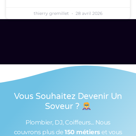
thierry gremillet
28 avril 2026
Vous Souhaitez Devenir Un
Soveur
?
Plombier, DJ, Coiffeurs... Nous
couvrons plus de
150 métiers
et vous