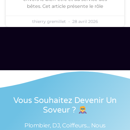
bêtes. Cet article présente le rôle
thierry gremillet
28 avril 2026
Vous Souhaitez Devenir Un
Soveur
?
Plombier, DJ, Coiffeurs... Nous