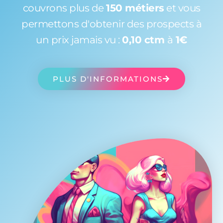
couvrons plus de
150 métiers
et vous
permettons d'obtenir des prospects à
un prix jamais vu :
0,10 ctm
à
1€
PLUS D'INFORMATIONS