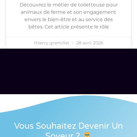
Découvrez le métier de toiletteuse pour
animaux de ferme et son engagement
envers le bien-être et au service des
bêtes. Cet article présente le rôle
thierry gremillet
28 avril 2026
Vous Souhaitez Devenir Un
Soveur
?