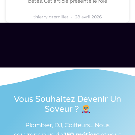
bêtes. Cet article présente le rôle
thierry gremillet
28 avril 2026
Vous Souhaitez Devenir Un
Soveur
?
Plombier, DJ, Coiffeurs... Nous
couvrons plus de
150 métiers
et vous