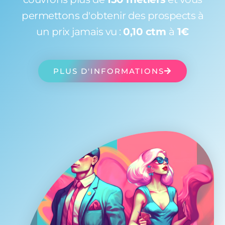
permettons d'obtenir des prospects à
un prix jamais vu :
0,10 ctm
à
1€
PLUS D'INFORMATIONS