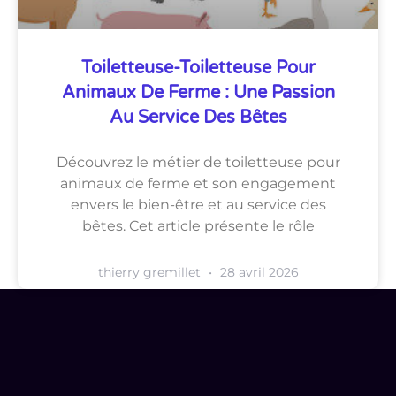
Toiletteuse-Toiletteuse Pour
Animaux De Ferme : Une Passion
Au Service Des Bêtes
Découvrez le métier de toiletteuse pour
animaux de ferme et son engagement
envers le bien-être et au service des
bêtes. Cet article présente le rôle
thierry gremillet
28 avril 2026