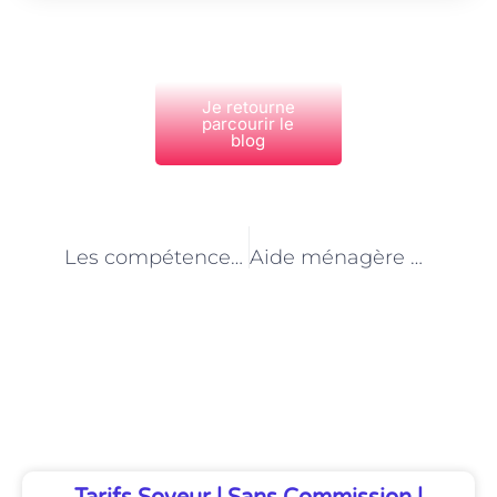
Je retourne
parcourir le
blog
PRÉCÉDENT
NEXT
Les compétences en gestion du stress nécessaires pour être un animateur de centre de loisirs à Paris
Aide ménagère à Paris : un soutien précieux pour les familles occupées
Découvrez Également