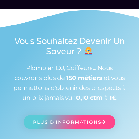
Vous Souhaitez Devenir Un
Soveur
?
Plombier, DJ, Coiffeurs... Nous
couvrons plus de
150 métiers
et vous
permettons d'obtenir des prospects à
un prix jamais vu :
0,10 ctm
à
1€
PLUS D'INFORMATIONS