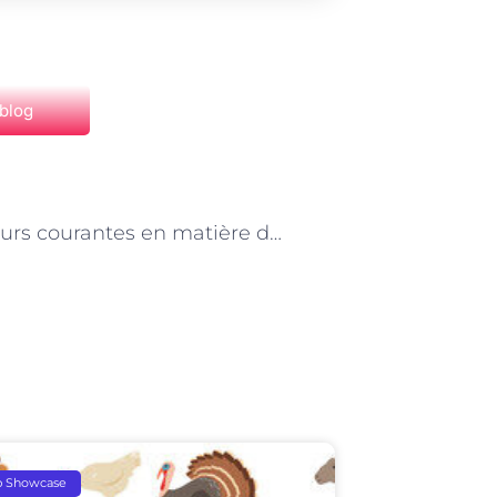
 blog
NEXT
Les erreurs courantes en matière de menuiserie à éviter à Paris
p Showcase