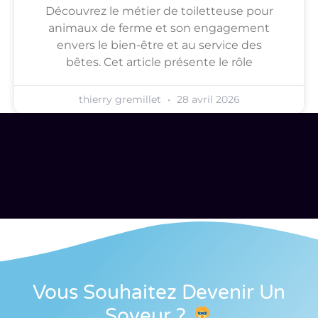
Découvrez le métier de toiletteuse pour
animaux de ferme et son engagement
envers le bien-être et au service des
bêtes. Cet article présente le rôle
thierry gremillet
28 avril 2026
Vous Souhaitez Devenir Un
Soveur
?