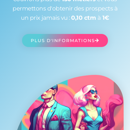
permettons d'obtenir des prospects à
un prix jamais vu :
0,10 ctm
à
1€
PLUS D'INFORMATIONS