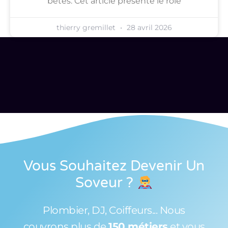
bêtes. Cet article présente le rôle
thierry gremillet
28 avril 2026
Vous Souhaitez Devenir Un
Soveur
?
Plombier, DJ, Coiffeurs... Nous
couvrons plus de
150 métiers
et vous