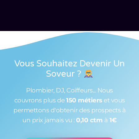
Vous Souhaitez Devenir Un
Soveur
?
Plombier, DJ, Coiffeurs... Nous
couvrons plus de
150 métiers
et vous
permettons d'obtenir des prospects à
un prix jamais vu :
0,10 ctm
à
1€